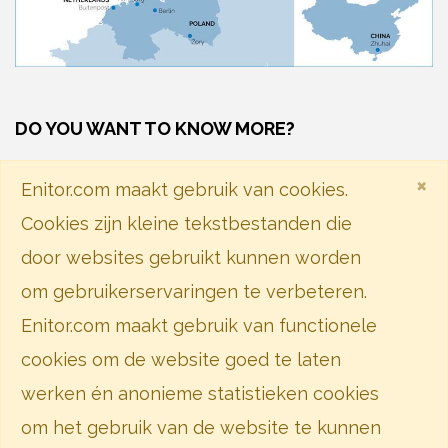
DO YOU WANT TO KNOW MORE?
×
Enitor.com maakt gebruik van cookies.
Neem contact met ons op
Cookies zijn kleine tekstbestanden die
door websites gebruikt kunnen worden
Volg ons op social media
om gebruikerservaringen te verbeteren.
Enitor.com maakt gebruik van functionele
cookies om de website goed te laten
Disclaimer
Privacybeleid
werken én anonieme statistieken cookies
Cookieverklaring
om het gebruik van de website te kunnen