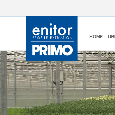
HOME
ÜB